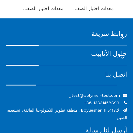
معدات اختبار الضغط المنخفض الهيدروستاتيكي المدمجة بالهواء لانفجار حقول النفط
معدات اختبار الضغط الهيدروستاتيكي المحمولة مع مضخة يدوية للخرطوم
معدات اختبار الضغط العالي الهيدروستاتيكي الكبيرة للأنابيب البلاستيكية
روابط سريعة
حلول الأنابيب
اتصل بنا
jjtest@polymer-test.com

86-13831458899+

لا.417، Boyueshan II، منطقة تطوير التكنولوجيا الفائقة، تشنغده،

الصين
أرسل لنا رسالة