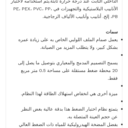
الداخلي الثابت عند درجة حرارة ثابتة.يتم استخدامه لاختبار
الأنابيب البلاستيكية والتجهيزات في PE، PEX، PVC، PP،
PB، إلخ. أنابيب وأنابيب الألياف الزجاجية.
سمات
يعمل صمام الملف اللولبي الخاص به على زيادة عمره
بشكل كبير، ولا يتطلب المزيد من الصيانة.
يسمح التصميم المدمج والمعياري بتوصيل ما يصل إلى
20 محطة ضغط مستقلة على مساحة 0.5 متر مربع
فقط.
ميزة أخرى هي انخفاض استهلاك الطاقة لهذا النظام.
يتمتع نظام اختبار الضغط هذا بدقة عالية بغض النظر
عن حجم العينة المتصلة به.
بفضل المضخة الهيدروليكية للمياه ذات الضغط العالي