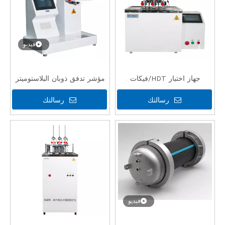
فيديو
جهاز اختبار HDT/فيكات
مؤشر تدفق ذوبان البلاستوميتر
الرخيص عالي الدقة لـ PE
رسالتك
رسالتك
وPVC GT-MFI-450BC
فيديو