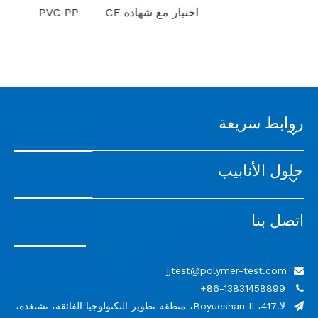
اختبار مع شهادة CE
PE PVC PP 
روابط سريعة
حلول الأنابيب
اتصل بنا
jjtest@polymer-test.com

86-13831458899+

لا.417، Boyueshan II، منطقة تطوير التكنولوجيا الفائقة، تشنغده،
