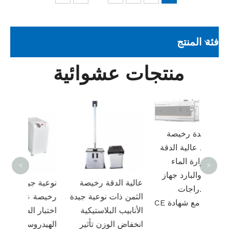
فئة المنتج
منتجات عشوائية
جيد
ة
نوعية جيدة رخيصة
راك
سعر جيد عالية الدقة
يع RCP S4 مع
درجة حرارة الماء
<
>
الساخن والبارد جهاز
عالية الدقة رخيصة
نوعية ج
اختبار الدراجات
الثمن ذات نوعية جيدة
رخيصة عا
الحرارية مع شهادة CE
الأنابيب البلاستيكية
اختبار ا
انخفاض الوزن تأثير
الهيدروس