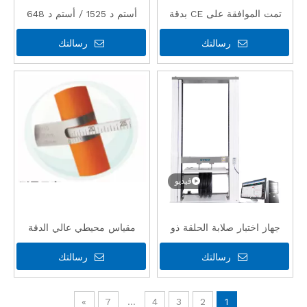
تمت الموافقة على CE بدقة
أستم د 1525 / أستم د 648
عالية وجودة عالية ورخيصة
رسالتك
رسالتك
الثمن لإغلاق نهاية أنبوب PE
لاختبار ضغط الانفجار
فيديو
جهاز اختبار صلابة الحلقة ذو
مقياس محيطي عالي الدقة
الجودة العالية والدقة العالية مع
ورخيص لقياس أقطار الأنابيب
رسالتك
رسالتك
شهادة CE
(مسطرة π)
»
7
...
4
3
2
1