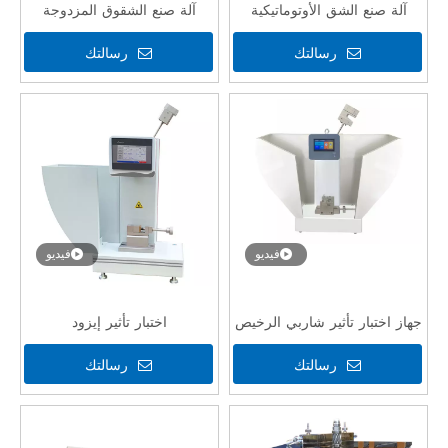
آلة صنع الشق الأوتوماتيكية
آلة صنع الشقوق المزدوجة
عالية الدقة لعينات Chaypy و
المستوية ذات الجودة العالية
رسالتك
رسالتك
IZOD مع CE
والدقة العالية لعينات تأثير
Charpy IZOD مع CE
فيديو
فيديو
جهاز اختبار تأثير شاربي الرخيص
اختبار تأثير إيزود
عالي الدقة لأنابيب
رسالتك
رسالتك
Themoplatics مع CE