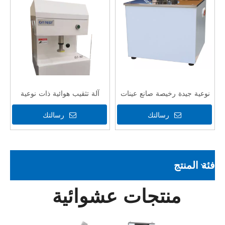
نوعية جيدة رخيصة صانع عينات
آلة تثقيب هوائية ذات نوعية
الدمبل (أداة لصنع العظام)
جيدة لقطع العينات البلاستيكية
رسالتك
رسالتك
مع CE
فئة المنتج
منتجات عشوائية