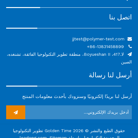
اتصل بنا
jjtest@polymer-test.com

86-13831458899+

لا.417، Boyueshan II، منطقة تطوير التكنولوجيا الفائقة، تشنغده،

الصين
أرسل لنا رسالة
أرسل لنا بريدًا إلكترونيًا وسنزودك بأحدث معلومات المنتج
حقوق الطبع والنشر ©
2026
Golden Time تطوير التكنولوجيا
المحدودة.التكنولوجيا بواسطة
Sitemap
.
leadong.com
.