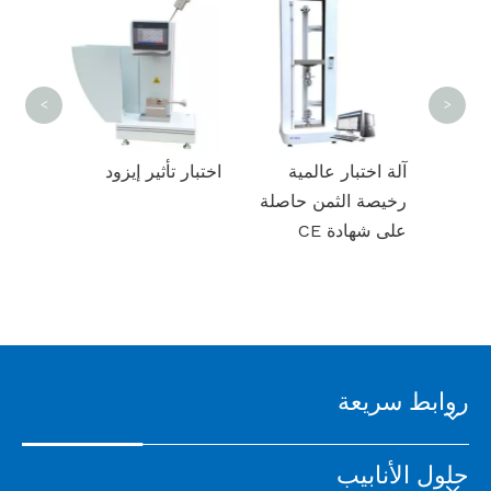
<
>
قبعات نهاية الطاقة
الإلكترونية عالية الدقة
آلة اختبار عالمية
اختبار تأثير إيزو
لاختبار الضغط الداخلي
رخيصة الثمن حاصلة
للأنابيب البلاستيكية
على شهادة CE
روابط سريعة
حلول الأنابيب