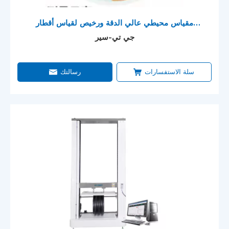
مقياس محيطي عالي الدقة ورخيص لقياس أقطار
الأنابيب (مسطرة π)
جي تي-سير
سلة الاستفسارات
رسالتك