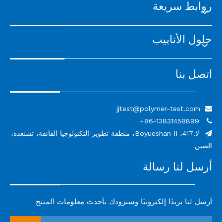
روابط سريعة
حلول الأنابيب
اتصل بنا
jjtest@polymer-test.com

86-13831458899+

لا.417، Boyueshan II، منطقة تطوير التكنولوجيا الفائقة، تشنغده،

الصين
أرسل لنا رسالة
أرسل لنا بريدًا إلكترونيًا وسنزودك بأحدث معلومات المنتج