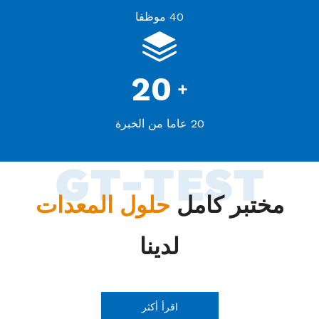
40 موظفا
20
+
20 عاما من الخبرة
مختبر كامل
حلول المعدات
لدينا
اقرأ أكثر