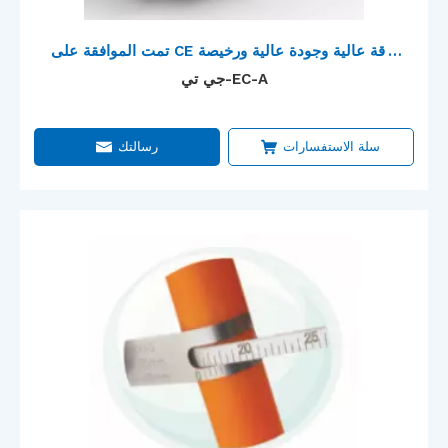
تمت الموافقة على CE بدقة عالية وجودة عالية ورخيصة
الثمن لإغلاق نهاية أنبوب PE لاختبار ضغط الانفجار
جي تي-EC-A
سلة الاستفسارات
رسالتك