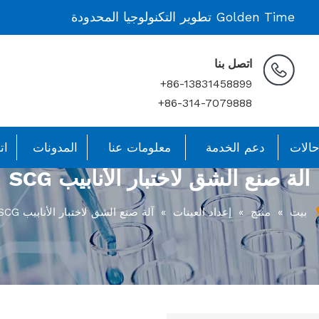
Golden Time تطوير التكنولوجيا المحدودة
اتصل بنا
86-13831458899+
86-314-7079888+
الات
دعم الخدمة
معلومات عنا
المدونات
ات
آلة صنع الشق لاختبار الأنابيب SCG
بيت
»
منتج
»
إعداد العينات
»
آلة صنع الشق لاختبار الأنابيب SCG