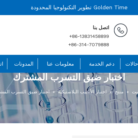
Golden Time تطوير التكنولوجيا المحدودة
اتصل بنا
86-13831458899+
86-314-7079888+
الات
دعم الخدمة
معلومات عنا
المدونات
ات
اختبار ضيق التسرب المشترك
يت
»
منتج
»
اختبار الأنابيب البلاستيكية
»
اختبار ضيق التسرب المش