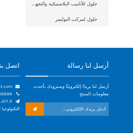
حلول للأنابيب البلاستيكية والتجهيزات
حلول لمركب البوليمر
أرسل لنا رسالة
اتصل بنا
أرسل لنا بريدًا إلكترونيًا وسنزودك بأحدث
st.com

معلومات المنتج
86-13831458899+


التكنولوجيا 